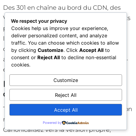
Des 301 en chaîne au bord du CDN, des
Vary mal réglés ou des caches incohérents
We respect your privacy
par géo créent de la lenteur et de
Cookies help us improve your experience,
deliver personalized content, and analyze
l’instabilité pour les bots. Inspectez les
traffic. You can choose which cookies to allow
chemins critiques, réduisez les sauts,
by clicking
Customize
. Click
Accept All
to
consent or
Reject All
to decline non-essential
alignez HSTS et assurez des réponses 304
cookies.
efficaces.
Customize
Paramètres d’URL et
duplication silencieuse
Reject All
Tri, pagination, UTM, identifiants de session
Accept All
multiplient inutilement les variantes.
Powered by
Canonicalisez vers la version propre,