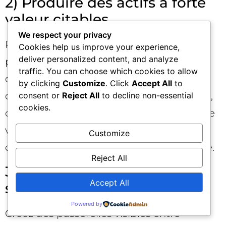
2) Produire des actifs à forte
valeur citables
We respect your privacy
Privilégiez le contenu original : données
Cookies help us improve your experience,
deliver personalized content, and analyze
propriétaires, méthodes pas-à-pas,
traffic. You can choose which cookies to allow
comparatifs impartiaux, démonstrations
by clicking
Customize
. Click
Accept All
to
concrètes. Misez sur la clarté (titres précis,
consent or
Reject All
to decline non-essential
cookies.
chiffres sourcés, visuels annotés) pour que
vos contenus soient aisément repris par
Customize
d’autres créateurs et moteurs de réponse.
Reject All
3) Relier les personnes, pas
Accept All
seulement les pages
Powered by
Créez des passerelles visibles entre