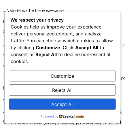
– Vérifier l’alignement
We respect your privacy
nom/catégorie/services sur la fiche et le
Cookies help us improve your experience,
site. Corriger les écarts les plus flagrants.
deliver personalized content, and analyze
traffic. You can choose which cookies to allow
– Ajouter ou mettre à jour 15–20 photos et 2
by clicking
Customize
. Click
Accept All
to
vidéos courtes, avec intitulés clairs et
consent or
Reject All
to decline non-essential
cookies.
ancrage local.
Customize
– Rédiger 10 Q/R ciblées qui répondent aux
frictions majeures (prix, délais, urgence,
Reject All
zone, garantie).
Accept All
– Tagger tous les liens de la fiche avec des
Powered by
UTM distincts (site, Posts, produits, menu).