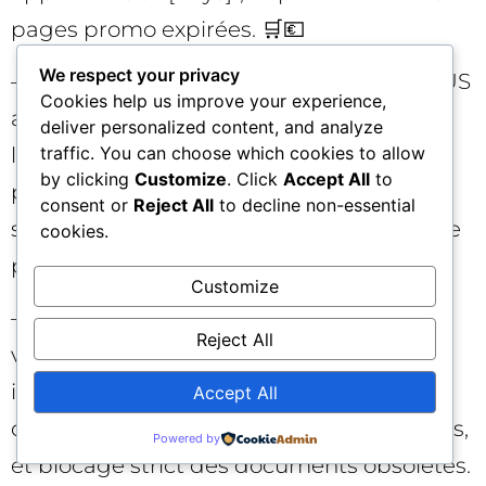
pages promo expirées. 🛒💶
We respect your privacy
– SaaS B2B : des fonctionnalités en bêta US
Cookies help us improve your experience,
apparaissent dans des réponses pour
deliver personalized content, and analyze
l’EMEA. Solution : champs “Disponibilité
traffic. You can choose which cookies to allow
by clicking
Customize
. Click
Accept All
to
par région” exposés dans le contenu et le
consent or
Reject All
to decline non-essential
schéma, page des SLA locale, bannière de
cookies.
portée géographique. ☁️🌍
Customize
– Santé : des indications réglementées
Reject All
varient par pays. Solution : fiches
indications par marché avec références,
Accept All
dates, propriétaires, mentions obligatoires,
Powered by
et blocage strict des documents obsolètes.