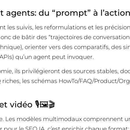
 agents: du “prompt” à l’action
les suivis, les reformulations et les précisions
c de bâtir des “trajectoires de conversation”: 
hnique), orienter vers des comparatifs, des sim
, APIs) qu’un agent peut invoquer.
e, ils privilégieront des sources stables, d
FAQ riches, les schémas HowTo/FAQ/Product/Org
 vidéo 🎙️🖼️🎬
mage. Les modèles multimodaux comprennent un 
our le SEO IA, c’est enrichir chaque format: tr