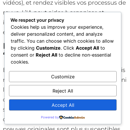
vidéos), et rendez visibles vos processus de
revue. L’IA peut aider à organiser et
We respect your privacy
illustrer ; la substance doit venir de votre
Cookies help us improve your experience,
expertise et de votre expérience. 🧪
deliver personalized content, and analyze
traffic. You can choose which cookies to allow
Les AI Overviews vont-elles
by clicking
Customize
. Click
Accept All
to
“tuer” le trafic SEO ?
consent or
Reject All
to decline non-essential
cookies.
Elles changent la répartition du trafic, mais
Customize
ne “tuent” pas la demande d’information ni
la nécessité de sources. Les marques qui
Reject All
construisent des pages piliers solides,
Accept All
structurent leurs données, répondent
Powered by
clairement aux intentions et publient des
preuves originales sont plus susceptibles