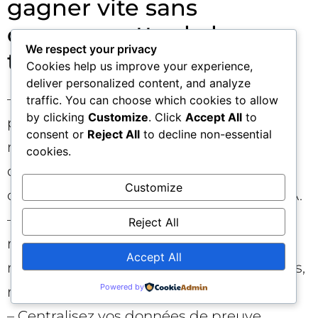
gagner vite sans
compromettre le long
We respect your privacy
terme ⚡
Cookies help us improve your experience,
deliver personalized content, and analyze
– N’investissez pas dans des “placards”
traffic. You can choose which cookies to allow
by clicking
Customize
. Click
Accept All
to
publicitaires déguisés en tests sans
consent or
Reject All
to decline non-essential
méthode : à court terme vous gagnerez
cookies.
des clics, à moyen terme vous perdrez la
Customize
confiance des lecteurs et des systèmes IA.
– Favorisez les contenus comparatifs
Reject All
réellement utiles : protocoles de test,
Accept All
mesures reproductibles, photos originales,
Powered by
retours d’usage.
– Centralisez vos données de preuve