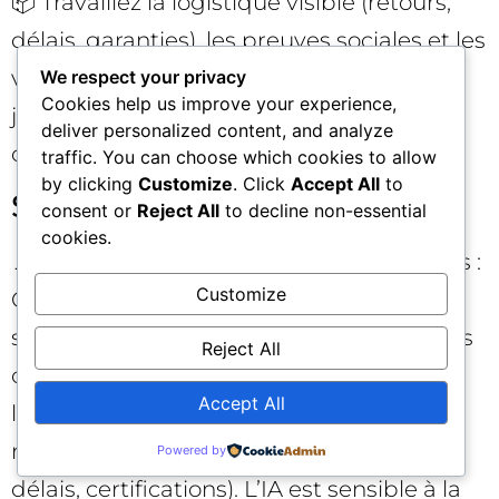
📦 Travaillez la logistique visible (retours,
délais, garanties), les preuves sociales et les
visuels « how-to ». Le passage à l’acte se
We respect your privacy
Cookies help us improve your experience,
joue souvent là, après un aperçu IA
deliver personalized content, and analyze
convaincant.
traffic. You can choose which cookies to allow
by clicking
Customize
. Click
Accept All
to
SEO local
consent or
Reject All
to decline non-essential
cookies.
📍 Multiplicité d’entités locales cohérentes :
Customize
Organization + LocalBusiness, pages de
service par zone, horaires, équipes, photos
Reject All
originales, avis authentiques, cas clients
Accept All
locaux. Répondez aux questions « près de
moi » avec des preuves (disponibilité,
Powered by
délais, certifications). L’IA est sensible à la