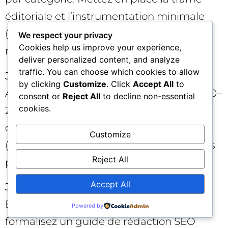
éditoriale et l’instrumentation minimale
(tags, dashboards, suivi qualitatif des
We respect your privacy
Cookies help us improve your experience,
réponses IA). 🎯
deliver personalized content, and analyze
traffic. You can choose which cookies to allow
Jours 31–60
— Pilotes. Lancez 2 à 3 tests
by clicking
Customize
. Click
Accept All
to
A/B de réécriture sur des ensembles de 10–
consent or
Reject All
to decline non-essential
cookies.
20 pages. Standardisez vos prompts
d’observation pour les interfaces IA cible
Customize
(sans “forcer” la réponse). Documentez les
Reject All
premiers écarts, positifs comme nuls.
Accept All
Jours 61–90
— Industrialisation légère.
Étendez aux catégories adjacentes,
Powered by
formalisez un guide de rédaction SEO