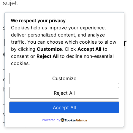
sujet.
– Testez des variantes de formats et de
We respect your privacy
structures pour maximiser la “citabilité”.
Cookies help us improve your experience,
deliver personalized content, and analyze
Erreurs courantes à éviter
traffic. You can choose which cookies to allow
by clicking
Customize
. Click
Accept All
to
en SEO génératif
consent or
Reject All
to decline non-essential
cookies.
– Prioriser la quantité au détriment de la
Customize
clarté. Les IA préfèrent des blocs précis,
bien sourcés, à des pavés verbeux. 🧽
Reject All
– Négliger les plateformes tierces. Sans
Accept All
validation externe, votre entité reste
Powered by
“faible” pour les modèles. 🚫