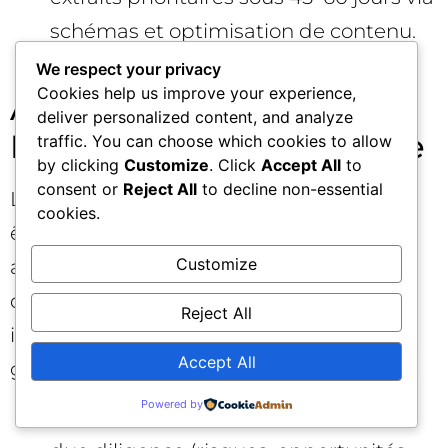
schémas et optimisation de contenu.
📊
We respect your privacy
Cookies help us improve your experience,
Aligner la gouvernance
deliver personalized content, and analyze
M&A sur la réalité digitale
traffic. You can choose which cookies to allow
by clicking
Customize
. Click
Accept All
to
consent or
Reject All
to decline non-essential
Le “SEO fusion-acquisition” ne peut pas
cookies.
être un sous‑projet marketing. Il doit
Customize
apparaître dans la data room et le plan
d’intégration, avec ressources, jalons et
Reject All
indicateurs. Quelques principes de
Accept All
gouvernance efficaces :
Powered by
Inclure un volet d’audit SEO dans la