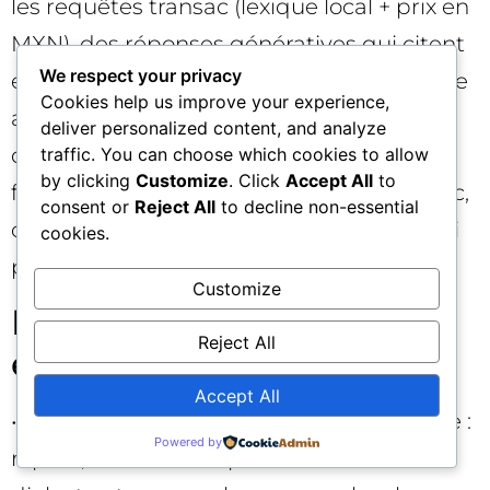
les requêtes transac (lexique local + prix en
MXN), des réponses génératives qui citent
We respect your privacy
enfin la page es-MX et non la es-ES, et une
Cookies help us improve your experience,
augmentation des démos venues
deliver personalized content, and analyze
d’Argentine grâce à des contenus
traffic. You can choose which cookies to allow
by clicking
Customize
. Click
Accept All
to
financiers contextualisés. Au‑delà du trafic,
consent or
Reject All
to decline non-essential
ce sont les conversions et la confiance qui
cookies.
progressent. 🚀
Customize
Erreurs fréquentes à
Reject All
éviter 🚫
Accept All
• Traduction automatique brute à l’échelle :
Powered by
rapide, mais elle amplifie les biais de