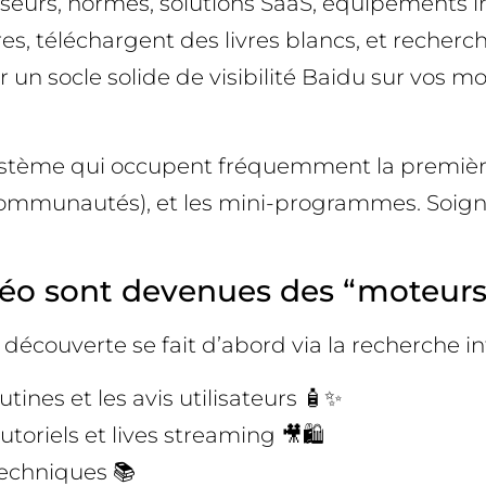
sseurs, normes, solutions SaaS, équipements i
es, téléchargent des livres blancs, et recherch
 un socle solide de visibilité Baidu sur vos m
système qui occupent fréquemment la première
(communautés), et les mini-programmes. Soign
idéo sont devenues des “moteur
la découverte se fait d’abord via la recherche i
tines et les avis utilisateurs 🧴✨
toriels et lives streaming 🎥🛍️
 techniques 📚