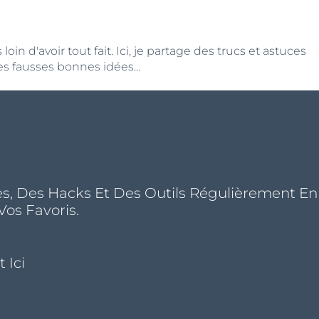
n d'avoir tout fait. Ici, je partage des trucs et astuces
s fausses bonnes idées...
s, Des Hacks Et Des Outils Régulièrement En
Vos Favoris.
 Ici