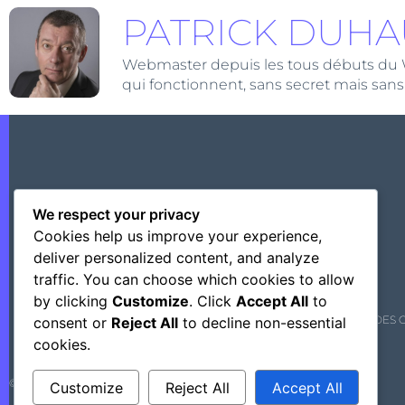
PATRICK DUHA
Webmaster depuis les tous débuts du Web,
qui fonctionnent, sans secret mais sans
We respect your privacy
Cookies help us improve your experience,
deliver personalized content, and analyze
traffic. You can choose which cookies to allow
by clicking
Customize
. Click
Accept All
to
MENTIONS LÉGALES
CONFIDENTIALITÉ
POLITIQUE DES 
consent or
Reject All
to decline non-essential
cookies.
©+2026 Outsourcing Network Intelligence
Customize
Reject All
Accept All