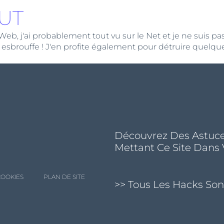
UT
 j'ai probablement tout vu sur le Net et je ne suis pas loi
 esbrouffe ! J'en profite également pour détruire quelque
Découvrez Des Astuce
Mettant Ce Site Dans 
COOKIES
PLAN DE SITE
>> Tous Les Hacks Sont