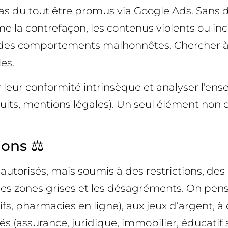
s du tout être promus via Google Ads. Sans dr
 la contrefaçon, les contenus violents ou inci
 à des comportements malhonnêtes. Chercher à 
es.
er leur conformité intrinsèque et analyser l’e
duits, mentions légales). Un seul élément non
ions ⚖️
torisés, mais soumis à des restrictions, d
nt les zones grises et les désagréments. On pe
fs, pharmacies en ligne), aux jeux d’argent, à c
s (assurance, juridique, immobilier, éducatif s