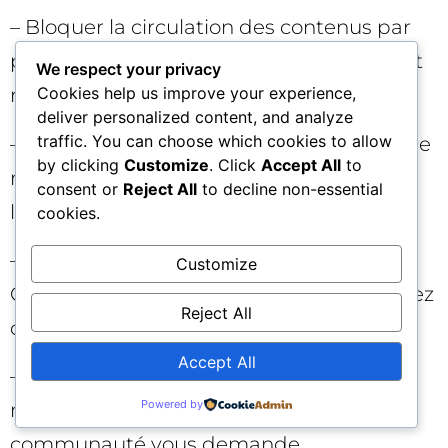
– Bloquer la circulation des contenus par
peur de “se faire voler”. Vous perdez l’effet
We respect your privacy
réseau. Encadrez, n’interdisez pas.
Cookies help us improve your experience,
deliver personalized content, and analyze
traffic. You can choose which cookies to allow
– Surestimer l’esthétique et sous-investir le
by clicking
Customize
. Click
Accept All
to
rythme. Le design ne remplace pas
consent or
Reject All
to decline non-essential
l’intérêt public.
cookies.
– Poursuivre toutes les tendances.
Customize
Choisissez vos batailles culturelles et restez
Reject All
cohérents.
Accept All
– Monétiser trop tôt et trop fort. Laissez la
Powered by
marque s’ancrer. Vendez ce que la
communauté vous demande.