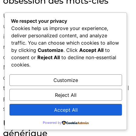
obsession des mots-clés
Un temps sur la page élevé peut traduire
We respect your privacy
une lecture attentive… ou une
Cookies help us improve your experience,
deliver personalized content, and analyze
incompréhension. Un faible taux de
traffic. You can choose which cookies to allow
rebond peut signifier un contenu
by clicking
Customize
. Click
Accept All
to
captivant… ou un design qui force le clic.
consent or
Reject All
to decline non-essential
cookies.
N’optimisez pas pour un chiffre isolé ;
optimisez pour l’accomplissement de la
Customize
tâche. Et évitez le bourrage sémantique : il
Reject All
perturbe la lecture et n’améliore pas la
satisfaction utilisateur.
Accept All
UX frustrante et contenu
Powered by
générique