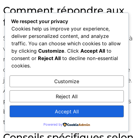
Comment répondre aux
fourchettes trop basses
We respect your privacy
Cookies help us improve your experience,
deliver personalized content, and analyze
Si l’on vous propose un package inférieur à
traffic. You can choose which cookies to allow
votre plancher, remerciez pour l’offre,
by clicking
Customize
. Click
Accept All
to
consent or
Reject All
to decline non-essential
recap vos leviers d’impact et posez des
cookies.
options : « Voici la fourchette dans laquelle
je peux m’engager compte tenu du scope.
Customize
À défaut, nous pouvons réduire le
Reject All
périmètre ou prévoir une révision à 6 mois
basée sur ces KPIs. » Vous restez ouvert
Accept All
tout en protégeant votre valeur. 💬
Powered by
Conseils spécifiques selon