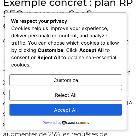
Exemple concret : plan RP
SEO pour un SaaS
We respect your privacy
cybersécurité
Cookies help us improve your experience,
deliver personalized content, and analyze
Contexte : un éditeur B2B de détection de
traffic. You can choose which cookies to allow
by clicking
Customize
. Click
Accept All
to
menaces veut augmenter les
consent or
Reject All
to decline non-essential
recommandations IA sur les requêtes
cookies.
“meilleurs outils XDR”, “comparatif SIEM vs
Customize
XDR”, “comment investiguer un incident”.
Objectif : obtenir des citations tertiaires et
Reject All
des mentions directes dans les réponses IA
Accept All
sur ces familles de prompts, gagner 10
sources d’autorité en 90 jours et
Powered by
augmenter de 25% les requêtes de