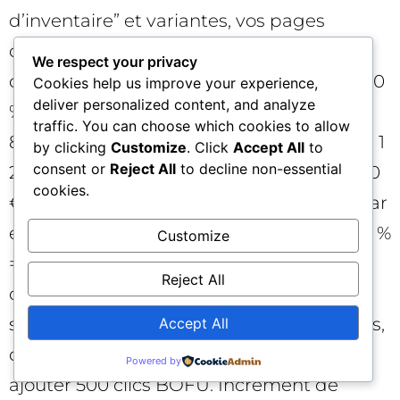
d’inventaire” et variantes, vos pages
comparatives BOFU captent 1 200
We respect your privacy
clics/mois, 3,5 % de conversion en démo, 30
Cookies help us improve your experience,
deliver personalized content, and analyze
% de closing, ACV moyen 9 000 €, marge
traffic. You can choose which cookies to allow
80 %. Pipeline/marge mensuelle actuelle : 1
by clicking
Customize
. Click
Accept All
to
consent or
Reject All
to decline non-essential
200 × 3,5 % × 30 % × 9 000 × 80 % = 907 200
cookies.
€ × 0,035 × 0,3 × 0,8 ? Non : calcul étape par
étape → 1 200 × 3,5 % = 42 démos ; 42 × 30 %
Customize
= 12,6 deals ; 12,6 × 9 000 € = 113 400 €
Reject All
d’ACV ; marge 80 % = 90 720 €. Un travail
sur le maillage interne, un comparatif tiers,
Accept All
des schémas et des tests d’angles peut
Powered by
ajouter 500 clics BOFU. Incrément de