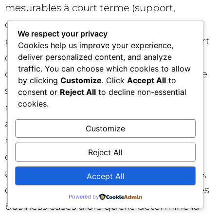
mesurables à court terme (support,
conversions assistées), l’autre achète une
We respect your privacy
position dans le canal qui captera une part
Cookies help us improve your experience,
croissante de la demande. Cadrez des
deliver personalized content, and analyze
traffic. You can choose which cookies to allow
objectifs trimestriels concrets : nombre de
by clicking
Customize
. Click
Accept All
to
sujets où devenir “source canonique”,
consent or
Reject All
to decline non-essential
cookies.
réduction cible du coût de support,
augmentation visée des recherches de
Customize
marque, délais de rafraîchissement des
Reject All
données dans les réponses IA. Clarifiez
aussi la ligne “risque évité” (erreurs, litiges,
Accept All
désinformation), trop souvent absente des
Powered by
business cases alors qu’elle détermine la