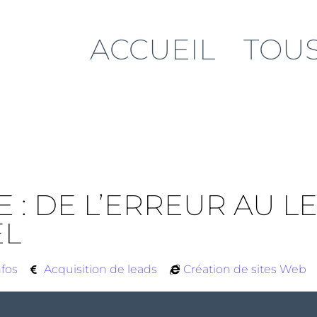
ACCUEIL
TOUS
 : DE L’ERREUR AU LE
EL
nfos
Acquisition de leads
Création de sites Web