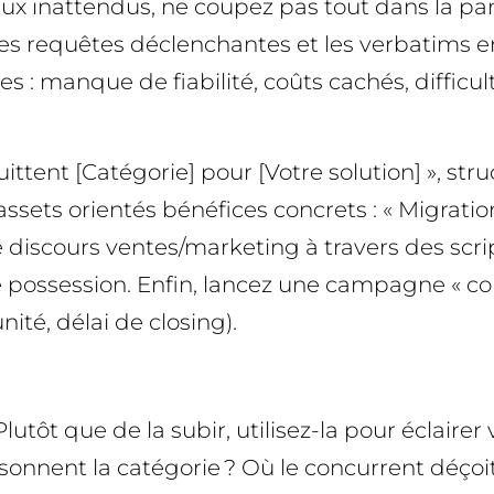
ux inattendus, ne coupez pas tout dans la pan
requêtes déclenchantes et les verbatims en
 : manque de fiabilité, coûts cachés, difficul
tent [Catégorie] pour [Votre solution] », struc
ets orientés bénéfices concrets : « Migration i
 le discours ventes/marketing à travers des scr
de possession. Enfin, lancez une campagne « c
ité, délai de closing).
utôt que de la subir, utilisez-la pour éclaire
sonnent la catégorie ? Où le concurrent déçoi