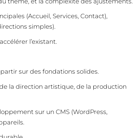
e du thème, et la complexité des ajustements.
cipales (Accueil, Services, Contact),
irections simples).
accélérer l’existant.
epartir sur des fondations solides.
e la direction artistique, de la production
éveloppement sur un CMS (WordPress,
ppareils.
 durable.