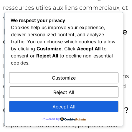
ressources utiles aux liens commerciaux, et
validez les formats avec les modérateurs.
We respect your privacy
Cookies help us improve your experience,
Faut-il un compte de marque
deliver personalized content, and analyze
ou des comptes employés ?
traffic. You can choose which cookies to allow
by clicking
Customize
. Click
Accept All
to
Les deux modèles fonctionnent.
consent or
Reject All
to decline non-essential
cookies.
L’important est la clarté (mention de
l’affiliation) et la constance de contributions
Customize
de qualité. Les flairs officiels aident, quand
Reject All
ils sont disponibles.
Accept All
Comment gérer les critiques ?
Powered by
Répondez factuellement, proposez des