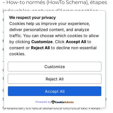
– How-to normés (HowTo Schema), étapes
indexables, captures d’écran annotées,
We respect your privacy
risques et plans de remédiation.
Cookies help us improve your experience,
deliver personalized content, and analyze
– Outils et calculateurs gratuits (ROI, TCO,
traffic. You can choose which cookies to allow
empreinte carbone, capacité),
by clicking
Customize
. Click
Accept All
to
consent or
Reject All
to decline non-essential
embeddables et documentés.
cookies.
– Glossaires sectoriels avec définitions
Customize
courtes + développements détaillés,
maillés en interne.
Reject All
Chaque format doit posséder une URL
Accept All
stable, une date de version, une signature
Powered by
d’auteur, et des sources tierces de haut