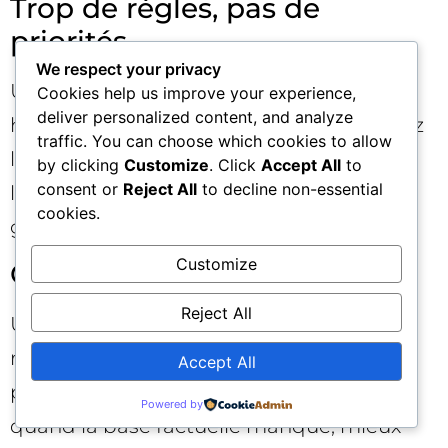
Trop de règles, pas de
priorités
We respect your privacy
Une rubrique exhaustive mais sans
Cookies help us improve your experience,
deliver personalized content, and analyze
hiérarchie est contre-productive. Indiquez
traffic. You can choose which cookies to allow
l’ordre de sacrifice : si la complétude et
by clicking
Customize
. Click
Accept All
to
consent or
Reject All
to decline non-essential
l’exactitude s’opposent, l’exactitude doit
cookies.
gagner et déclencher un avertissement.
Customize
Oublier le droit au “non”
Reject All
Une rubrique doit autoriser le refus de
répondre avec explication. C’est un levier
Accept All
puissant contre les hallucinations IA :
Powered by
quand la base factuelle manque, mieux