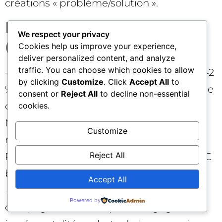
créations « problème/solution ».
Mini études de cas
We respect your privacy
(scénarios illustratifs) 🧪
Cookies help us improve your experience,
deliver personalized content, and analyze
traffic. You can choose which cookies to allow
– Marque DTC beauté : overlap initial de 42
by clicking
Customize
. Click
Accept All
to
%, part brand Google à 68 %. Mise en place
consent or
Reject All
to decline non-essential
d’exclusions de marque PMax, Customer
cookies.
Match 365j en exclusion, NCA activé,
Customize
retargeting Meta compressé à 14 jours.
Reject All
Résultat en 6 semaines : overlap 23 %, CAC
blended −18 %, CA stable, marge +11 pts.
Accept All
– Retail nutrition : suppression de la
Powered by
campagne Brand en pensant gagner en