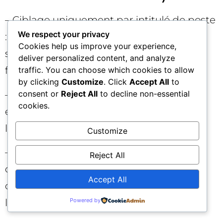
– Ciblage uniquement par intitulé de poste
We respect your privacy
: volume élevé, pertinence faible. Ajoutez
Cookies help us improve your experience,
signaux d’intention et indicateurs de
deliver personalized content, and analyze
friction.
traffic. You can choose which cookies to allow
by clicking
Customize
. Click
Accept All
to
– Créas trop génériques : « Rejoignez une
consent or
Reject All
to decline non-essential
cookies.
équipe dynamique ». Préférez
l’authenticité et les critères concrets.
Customize
– Absence d’exclusions : sans listes
Reject All
d’exclusion (employés, prestataires,
Accept All
candidats récents), vous gaspillez de
l’inventaire.
Powered by