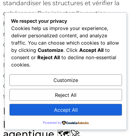
standardiser les structures et vérifier la
cohérence. Puis injectez l’expertise
We respect your privacy
humaine : tests réels, photos originales,
Cookies help us improve your experience,
retours terrain, conseils nuancés. La
deliver personalized content, and analyze
traffic. You can choose which cookies to allow
duplication banale se fera écraser par les
by clicking
Customize
. Click
Accept All
to
agents ; l’originalité utile sera amplifiée.
consent or
Reject All
to decline non-essential
Indiquez clairement où l’IA vous a aidé et
cookies.
où l’humain a validé, pour renforcer la
Customize
confiance auprès des lecteurs et des
Reject All
systèmes.
Feuille de route 90 jours
Accept All
pour passer à la vitesse
Powered by
agentique 🗺️🚀