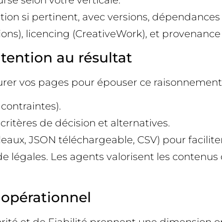
se selon votre verticale.
ation si pertinent, avec versions, dépendance
ions), licencing (CreativeWork), et provenance
ntention au résultat
turer vos pages pour épouser ce raisonnement 
 contraintes).
itères de décision et alternatives.
eaux, JSON téléchargeable, CSV) pour faciliter 
e légales. Les agents valorisent les contenus 
-T opérationnel
orité et de Fiabilité prennent une dimension o