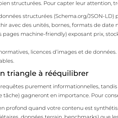
n structurées. Pour capter leur attention, troi
s données structurées (Schema.org/JSON-LD) po
richir avec des unités, bornes, formats de date 
s pages machine-friendly) exposant prix, stock
s normatives, licences d’images et de données.
ables.
 un triangle à rééquilibrer
nes requêtes purement informationnelles, tandi
ne tâche) gagneront en importance. Pour conser
 lien profond quand votre contenu est synthétis
iétaires, données terrain, benchmarks) que l