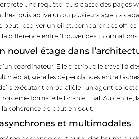
rprète une requête, puis classe des pages we
es, puis active un ou plusieurs agents capable
e peut réserver un billet, comparer des offres,
la différence entre “trouver des informations” 
un nouvel étage dans l’architect
d’un coordinateur. Elle distribue le travail à 
ltimédia), gère les dépendances entre tâches,
s” s’exécutant en parallèle : un agent collect
troisième formate le livrable final. Au centre,
it la cohérence de bout en bout.
, asynchrones et multimodales
ne même demande peut durer des heures ou des