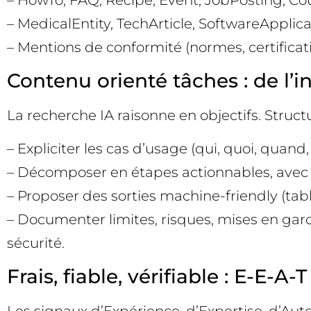
– HowTo, FAQ, Recipe, Event, JobPosting, Cour
– MedicalEntity, TechArticle, SoftwareApplic
– Mentions de conformité (normes, certificat
Contenu orienté tâches : de l’i
La recherche IA raisonne en objectifs. Struc
– Expliciter les cas d’usage (qui, quoi, quand,
– Décomposer en étapes actionnables, avec cr
– Proposer des sorties machine-friendly (tabl
– Documenter limites, risques, mises en gard
sécurité.
Frais, fiable, vérifiable : E-E-A
Les signaux d’Expérience, d’Expertise, d’Aut