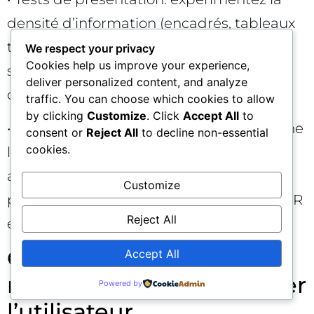
densité d’information (encadrés, tableaux
textuels, points clés) et mesurez l’impact
We respect your privacy
Cookies help us improve your experience,
sur la citabilité. A/B testez les formats
deliver personalized content, and analyze
d’intro et de conclusion.
traffic. You can choose which cookies to allow
by clicking
Customize
. Click
Accept All
to
• Tableaux de bord: suivez chaque semaine
consent or
Reject All
to decline non-essential
cookies.
l’évolution de la part de requêtes avec
aperçu IA, votre taux de citation et la
Customize
profondeur des blocs IA. Corrélez avec CTR
Reject All
et conversions assistées.
Comment écrire pour la
Accept All
recherche IA sans sacrifier
Powered by
l’utilisateur