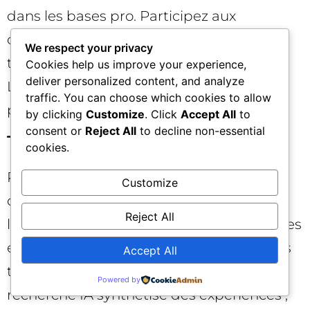
dans les bases pro. Participez aux
communautés d’experts (GitHub, forums
We respect your privacy
techniques) avec des réponses de fond.
Cookies help us improve your experience,
deliver personalized content, and analyze
L’IA cite volontiers ce qui résout des
traffic. You can choose which cookies to allow
problèmes concrets. 💼
by clicking
Customize
. Click
Accept All
to
consent or
Reject All
to decline non-essential
Tourisme et loisirs
cookies.
Proposez des itinéraires modulaires, des
Customize
comparatifs saisonniers, des contraintes
Reject All
logistiques (transports, horaires), des cartes
et données en temps réel. Encouragez les
Accept All
témoignages et guides locaux. La
Powered by
recherche IA synthétise des expériences ;