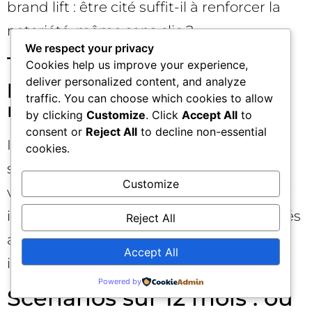
brand lift : être cité suffit-il à renforcer la
notoriété, même sans clic ?
We respect your privacy
Transparence des
Cookies help us improve your experience,
deliver personalized content, and analyze
plateformes : quelles
traffic. You can choose which cookies to allow
métriques publier ?
by clicking
Customize
. Click
Accept All
to
consent or
Reject All
to decline non-essential
Idéalement : impressions et clics
cookies.
segmentés par présence d’éléments IA,
Customize
visibilité des citations, et classification par
intention. Même des agrégats anonymisés
Reject All
aideraient les éditeurs à calibrer
Accept All
investissements et formats.
Powered by
Scénarios sur 12 mois : où