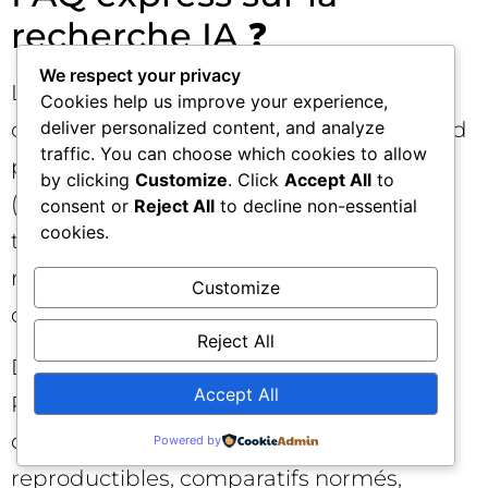
recherche IA ❓
We respect your privacy
La recherche IA va‑t‑elle tuer le SEO
Cookies help us improve your experience,
classique ? Non. Elle le complète et le rend
deliver personalized content, and analyze
traffic. You can choose which cookies to allow
plus exigeant. Les fondamentaux
by clicking
Customize
. Click
Accept All
to
(intention, pertinence, performance
consent or
Reject All
to decline non-essential
cookies.
technique) restent valables, mais la barre
monte sur la structure, la preuve et la
Customize
cohérence d’entité.
Reject All
Dois‑je produire moins mais mieux ? Oui.
Accept All
Privilégiez des contenus à forte utilité :
définitions canoniques, méthodes
Powered by
reproductibles, comparatifs normés,