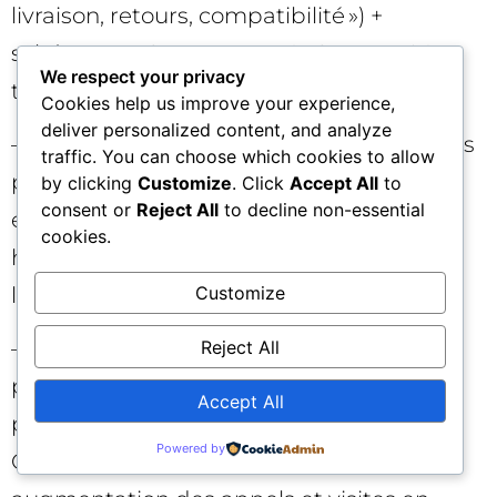
livraison, retours, compatibilité ») +
schémas FAQPage → +15 % CTR et -10 %
We respect your privacy
tickets support sur 60 jours.
Cookies help us improve your experience,
deliver personalized content, and analyze
– SaaS B2B : créer 3 comparatifs structurés
traffic. You can choose which cookies to allow
par cas d’usage (PME, mid-market,
by clicking
Customize
. Click
Accept All
to
consent or
Reject All
to decline non-essential
entreprise) avec critères mesurables →
cookies.
hausse des démos qualifiées et meilleure
Customize
lisibilité pour les assistants.
– Retail local : pages « Comment choisir »
Reject All
par contexte (famille, étudiant,
Accept All
professionnel) + données structurées
Powered by
Organization/LocalBusiness →