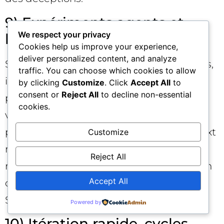
9) Expériments agents et
We respect your privacy
llms.txt si pertinent
Cookies help us improve your experience,
deliver personalized content, and analyze
Si votre audience inclut des développeurs,
traffic. You can choose which cookies to allow
intégrateurs ou power users, testez une
by clicking
Customize
. Click
Accept All
to
consent or
Reject All
to decline non-essential
page « Résumé pour LLM » qui condense
cookies.
vos capacités, schémas d’API, limites et
politiques d’usage, et envisagez un llms.txt
Customize
minimaliste qui pointe vers cette
Reject All
ressource. Mesurez l’impact sur l’adoption
Accept All
documentaire et la résolution de tâches.
Sinon, gardez cette piste en backlog.
Powered by
10) Itération rapide, cycles