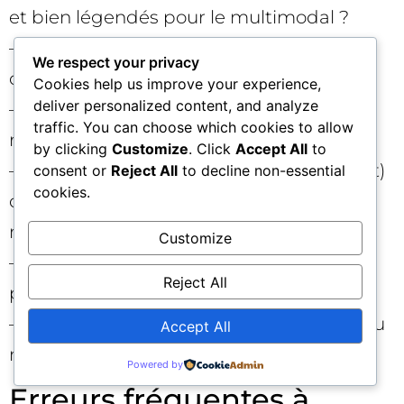
et bien légendés pour le multimodal ?
– Les H2/H3 reflètent-ils une séquence de
We respect your privacy
conversation logique ?
Cookies help us improve your experience,
deliver personalized content, and analyze
– Les metas traduisent-elles l’intention
traffic. You can choose which cookies to allow
réelle (qui, quoi, pour qui, comment) ?
by clicking
Customize
. Click
Accept All
to
– Des schémas (FAQPage/HowTo/Product)
consent or
Reject All
to decline non-essential
cookies.
clarifient-ils le type de réponse pour les
moteurs ?
Customize
– Les CTA sont-ils contextualisés (par
Reject All
profil/situation) ?
– Avez-vous instrumenté l’engagement au
Accept All
niveau des sections ?
Powered by
Erreurs fréquentes à