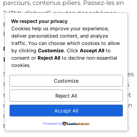
parcours, contenus piliers. Passez-les en
“HTML d’abord”, ajoutez des schémas
We respect your privacy
pertinents, sécurisez la performance.
Cookies help us improve your experience,
Étendez ensuite.
deliver personalized content, and analyze
traffic. You can choose which cookies to allow
Comment savoir si un agent
by clicking
Customize
. Click
Accept All
to
me cite ? 🔍
consent or
Reject All
to decline non-essential
cookies.
Surveillez vos logs serveur pour repérer des
Customize
UA d’outils d’exploration/agents, suivez les
référents émergents, utilisez des panels et
Reject All
des tests manuels pour vérifier l’apparition
Accept All
de citations. Observez les variations de
Powered by
trafic assisté et de recherches de marque.