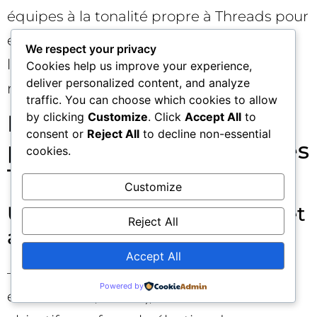
équipes à la tonalité propre à Threads pour
éviter les faux pas créatifs et préserver
We respect your privacy
l’alignement avec votre plateforme de
Cookies help us improve your experience,
deliver personalized content, and analyze
marque.
traffic. You can choose which cookies to allow
Plan d’action en 30 jours
by clicking
Customize
. Click
Accept All
to
consent or
Reject All
to decline non-essential
pour réussir vos Publicités
cookies.
Threads ✅
Customize
Une feuille de route simple et
Reject All
actionnable
Accept All
– Semaine 1 : audit express (tracking,
Powered by
événements, assets), définition des