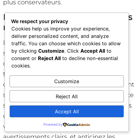
plus conservateurs.
Régulation et éthique : lignes
We respect your privacy
rouges à ne pas franchir 🧭
Cookies help us improve your experience,
deliver personalized content, and analyze
Les règles de transparence publicitaire
traffic. You can choose which cookies to allow
by clicking
Customize
. Click
Accept All
to
s’étendent aux environnements IA. Les
consent or
Reject All
to decline non-essential
obligations de signalement clair, de
cookies.
traçabilité de la recommandation, et de
Customize
contrôle des catégories sensibles devraient
se durcir. Pour les annonceurs, la prudence
Reject All
s’impose dans les domaines régulés (soins
Accept All
de santé, services financiers, enfants) :
Powered by
validez vos allégations, fournissez des
avertissements clairs, et anticipez les