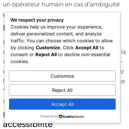
un opérateur humain en cas d’ambiguïté
persistante.
We respect your privacy
Latence et qualité de service
Cookies help us improve your experience,
deliver personalized content, and analyze
traffic. You can choose which cookies to allow
La conversation souffre davantage des
by clicking
Customize
. Click
Accept All
to
délais que le Web traditionnel. Optimisez la
consent or
Reject All
to decline non-essential
chaîne (requêtes API, mises en cache, pré-
cookies.
calculs pour les top intentions) et surveillez
Customize
la latence de bout en bout. Une expérience
Reject All
“instantanée” est un facteur majeur de
conversion.
Accept All
Diversité linguistique et
Powered by
accessibilité