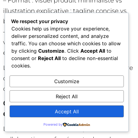
– Format : visuel produit minimaliste vs
illustration explicative ; tagline concise vs
bénéfice détaillé.
We respect your privacy
Cookies help us improve your experience,
– Landing : version « learn » (article/guide)
deliver personalized content, and analyze
vs « convert » (formulaire court) pour
traffic. You can choose which cookies to allow
by clicking
Customize
. Click
Accept All
to
évaluer la profondeur d’intention.
consent or
Reject All
to decline non-essential
cookies.
L’objectif n’est pas de trouver la « meilleure
créa » en absolu, mais celle qui performe
Customize
dans ce contexte IA précis. 🛠️
Reject All
Ce que cela change pour les
équipes marketing
Accept All
Powered by
Les publicités ChatGPT imposent une