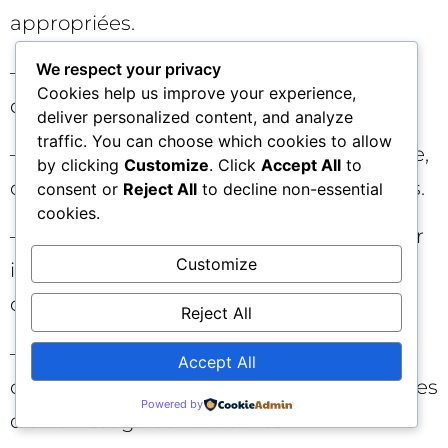
appropriées.
We respect your privacy
– Sécurité: double authentification, revue
Cookies help us improve your experience,
des accès trimestrielle.
deliver personalized content, and analyze
traffic. You can choose which cookies to allow
– Structuration: conventions de nommage,
by clicking
Customize
. Click
Accept All
to
calendrier de tests, backlog d’hypothèses.
consent or
Reject All
to decline non-essential
cookies.
– Création: 3 à 5 variantes de message par
Customize
intention, assets annexes (guides, études,
comparatifs).
Reject All
– Mesure: définition de KPI
Accept All
conversationnels, plan de tagging et pages
Powered by
d’atterrissage contextuelles.