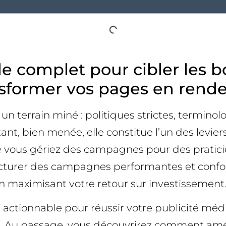
ide complet pour cibler les 
ansformer vos pages en rend
un terrain miné : politiques strictes, termino
t, bien menée, elle constitue l’un des leviers
ue vous gériez des campagnes pour des pratici
ucturer des campagnes performantes et confor
n maximisant votre retour sur investissement.
 actionnable pour réussir votre publicité médi
on. Au passage, vous découvrirez comment amélio