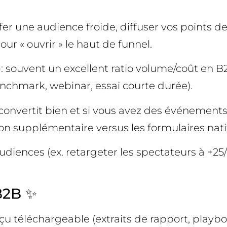
r une audience froide, diffuser vos points de
our « ouvrir » le haut de funnel.
souvent un excellent ratio volume/coût en B2B
benchmark, webinar, essai courte durée).
ite convertit bien et si vous avez des événeme
ion supplémentaire versus les formulaires nati
iences (ex. retargeter les spectateurs à +25/+
B2B ✨
çu téléchargeable (extraits de rapport, playbo