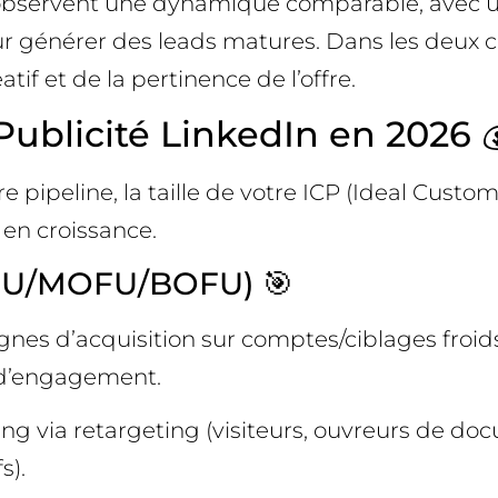
 observent une dynamique comparable, avec u
ur générer des leads matures. Dans les deux cas
if et de la pertinence de l’offre.
blicité LinkedIn en 2026 
e pipeline, la taille de votre ICP (Ideal Custom
en croissance.
OFU/MOFU/BOFU) 🎯
gnes d’acquisition sur comptes/ciblages froi
x d’engagement.
ing via retargeting (visiteurs, ouvreurs de do
s).