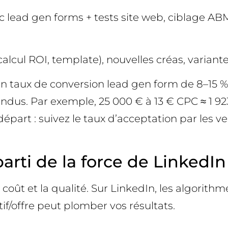
ad gen forms + tests site web, ciblage ABM (l
 calcul ROI, template), nouvelles créas, variant
taux de conversion lead gen form de 8–15 % (var
dus. Par exemple, 25 000 € à 13 € CPC ≈ 1 923 
départ : suivez le taux d’acceptation par les
 parti de la force de LinkedIn
e coût et la qualité. Sur LinkedIn, les algorit
f/offre peut plomber vos résultats.