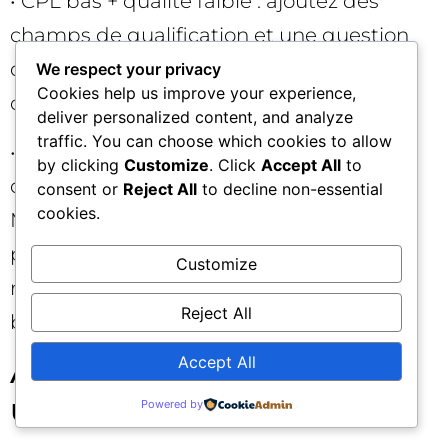
• CPL bas + qualité faible : ajoutez des
champs de qualification et une question
disqualifiante. Ajustez l’objectif de
We respect your privacy
Cookies help us improve your experience,
campagne si nécessaire.
deliver personalized content, and analyze
traffic. You can choose which cookies to allow
• Bonnes métriques de lead + peu
by clicking
Customize
. Click
Accept All
to
d’opportunités : réévaluez la définition du
consent or
Reject All
to decline non-essential
cookies.
MQL, le handoff Marketing → Sales, et la
pertinence de l’ICP. Mettez en place la
Customize
remontée des conversions offline pour
Reject All
boucler l’apprentissage.
Accept All
Automatisations : les
utiliser sans les subir 🤖
Powered by