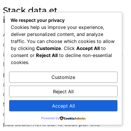
Stack data et
instrumentation
We respect your privacy
Cookies help us improve your experience,
Assurez la capture d’événements
deliver personalized content, and analyze
traffic. You can choose which cookies to allow
conversationnels (vues d’insertion,
by clicking
Customize
. Click
Accept All
to
interactions, acceptations, rejets), alignez-
consent or
Reject All
to decline non-essential
cookies.
les avec votre CRM/CDP, et établissez des
ponts d’attribution avec vos plateformes
Customize
analytics. Prévoyez des tests
Reject All
d’incrémentalité. Enfin, consolidez des
tableaux de bord focalisés sur la
Accept All
contribution business de la publicité IA,
Powered by
pas seulement sur le coût par clic.