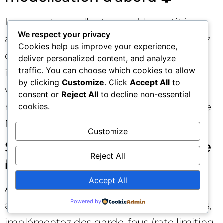
Les agents excellent quand les entités,
We respect your privacy
attributs et relations sont nets. Investissez
Cookies help us improve your experience,
dans des schémas cohérents, des
deliver personalized content, and analyze
traffic. You can choose which cookies to allow
identifiants stables, des règles de
by clicking
Customize
. Click
Accept All
to
validation strictes. Une donnée « propre »
consent or
Reject All
to decline non-essential
multiplie l’utilité de MCP et la précision de
cookies.
NLWeb.
Customize
Sécurité et moindre privilège
Reject All
🔐
Accept All
Appliquez des clés et rôles distincts par
Powered by
agent et par ressource, auditez les appels,
implémentez des garde-fous (rate limiting,