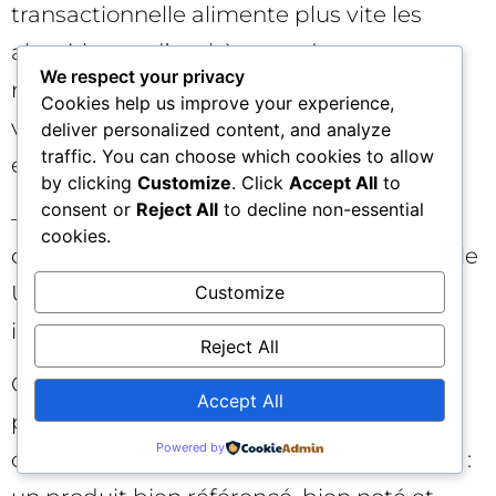
transactionnelle alimente plus vite les
algorithmes d’enchères et de
We respect your privacy
recommandation, ce qui peut améliorer
Cookies help us improve your experience,
vos performances en SEA et dans les
deliver personalized content, and analyze
traffic. You can choose which cookies to allow
expériences assistées par l’IA.
by clicking
Customize
. Click
Accept All
to
consent or
Reject All
to decline non-essential
– Différenciation concurrentielle : si vos
cookies.
concurrents tardent à adopter le protocole
UCP, vous profitez d’un avantage
Customize
immédiat en expérience utilisateur.
Reject All
Côté SEO pur, continuez d’optimiser vos
Accept All
pages produits pour capter la demande
Powered by
organique, mais pensez “plein entonnoir” :