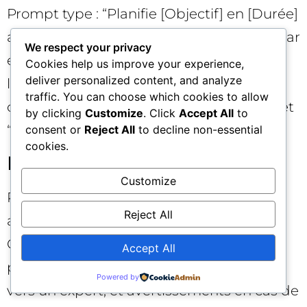
Prompt type : “Planifie [Objectif] en [Durée]
avec [Contraintes].” Contenu idéal : plan par
We respect your privacy
étapes, jalons, alternatives si ressources
Cookies help us improve your experience,
deliver personalized content, and analyze
limitées, checklists et estimation de
traffic. You can choose which cookies to allow
charge. Ajoutez des versions “accélérée” et
by clicking
Customize
. Click
Accept All
to
“complète”.
consent or
Reject All
to decline non-essential
cookies.
Patron “Dépanner”
Customize
Prompt type : “J’ai [Symptôme/Erreur]
Reject All
après [Action/Contexte]. Que faire ?”
Contenu idéal : arbre de décision, causes
Accept All
probables, vérifications rapides, escalade
Powered by
vers un expert, et avertissements en cas de